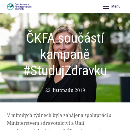
Menu
AKTU
VZDĚ
ČKFA součástí
ČLEN
kampaně
O NÁ
PRO 
#StudujZdravku
KONT
FAGR
22. listopadu 2019
V minulých týdnech byla zahájena spolupráci s
Ministerstvem zdravotnictví a Unií