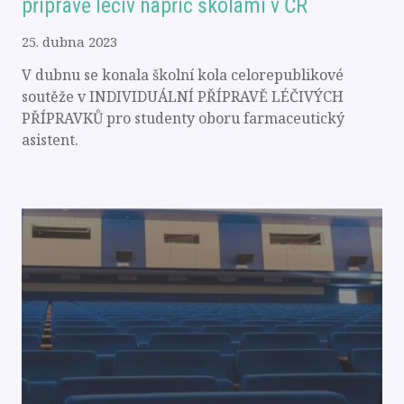
přípravě léčiv napříč školami v ČR
25. dubna 2023
V dubnu se konala školní kola celorepublikové
soutěže v INDIVIDUÁLNÍ PŘÍPRAVĚ LÉČIVÝCH
PŘÍPRAVKŮ pro studenty oboru farmaceutický
asistent.