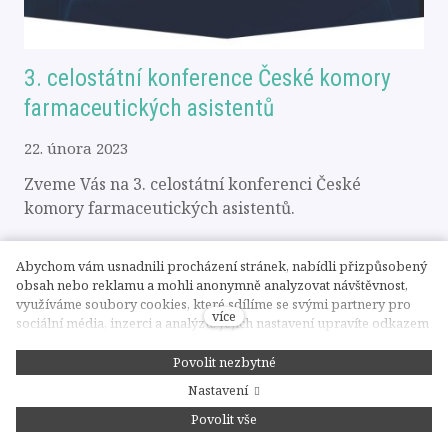
3. celostátní konference České komory
farmaceutických asistentů
22. února 2023
Zveme Vás na 3. celostátní konferenci České
komory farmaceutických asistentů.
Abychom vám usnadnili procházení stránek, nabídli přizpůsobený
obsah nebo reklamu a mohli anonymně analyzovat návštěvnost,
využíváme soubory cookies, které sdílíme se svými partnery pro
více
sociální média, inzerci a analýzu. Jejich nastavení upravíte odkazem
"Nastavení cookies" a kdykoliv jej můžete změnit v patičce webu.
Podrobnější informace najdete v našich Zásadách ochrany osobních
Povolit nezbytné
údajů a používání souborů cookies. Souhlasíte s používáním
Nastavení
cookies?
Povolit vše