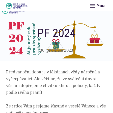
Menu
AKTU
VZDĚ
PF 2024
ČLEN
O NÁ
30. prosince 2023
PRO 
KONT
Předvánoční doba je v lékárnách vždy náročná a
FAGR
vyčerpávající. Ale věříme, že ve sváteční dny si
všichni dopřejeme chvilku klidu a pohody, každý
podle svého přání!
Ze srdce Vám přejeme šťastné a veselé Vánoce a vše
nejlepší v novém roce!